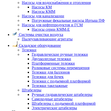
Насосы для водоснабжения и отопления
Насосы КМ
Насосы КММ
Насосы для канализации
Погружные фекальные насосы Иртыш ПФ
Насосы для нефтепродуктов и ГСМ
Насосы серии КММ-Е
Системы очистки воздуха
Пылеулавливающие агрегаты
Складское оборудование
Тележки
Гидравлические ручные тележки
Двухколесные тележки
Платформенные тележки
Роликовые системы перемещения
Тележки для баллонов
Тележки для бочек
Тележки с подъемной платформой
Тележки такелажные
Штабелеры
Ручные гидравлические штабелеры
Самоходные штабелеры
Штабелеры с подъемной платформой
Электрические штабелеры