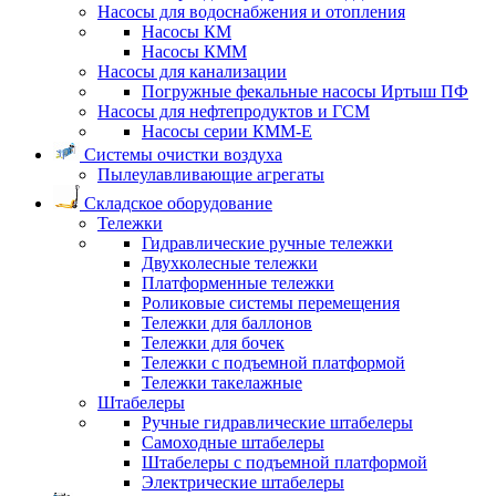
Насосы для водоснабжения и отопления
Насосы КМ
Насосы КММ
Насосы для канализации
Погружные фекальные насосы Иртыш ПФ
Насосы для нефтепродуктов и ГСМ
Насосы серии КММ-Е
Системы очистки воздуха
Пылеулавливающие агрегаты
Складское оборудование
Тележки
Гидравлические ручные тележки
Двухколесные тележки
Платформенные тележки
Роликовые системы перемещения
Тележки для баллонов
Тележки для бочек
Тележки с подъемной платформой
Тележки такелажные
Штабелеры
Ручные гидравлические штабелеры
Самоходные штабелеры
Штабелеры с подъемной платформой
Электрические штабелеры