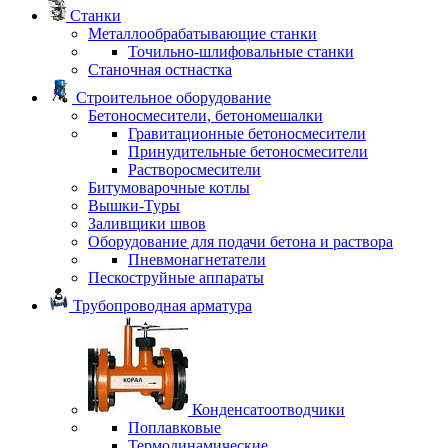
Станки
Металлообрабатывающие станки
Точильно-шлифовальные станки
Станочная остнастка
Строительное оборудование
Бетоносмесители, бетономешалки
Гравитационные бетоносмесители
Принудительные бетоносмесители
Растворосмесители
Битумоварочные котлы
Вышки-Туры
Заливщики швов
Оборудование для подачи бетона и раствора
Пневмонагнетатели
Пескоструйные аппараты
Трубопроводная арматура
Конденсатоотводчики
Поплавковые
Термодинамические