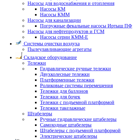
Насосы для водоснабжения и отопления
Насосы КМ
Насосы КММ
Насосы для канализации
Погружные фекальные насосы Иртыш ПФ
Насосы для нефтепродуктов и ГСМ
Насосы серии КММ-Е
Системы очистки воздуха
Пылеулавливающие агрегаты
Складское оборудование
Тележки
Гидравлические ручные тележки
Двухколесные тележки
Платформенные тележки
Роликовые системы перемещения
Тележки для баллонов
Тележки для бочек
Тележки с подъемной платформой
Тележки такелажные
Штабелеры
Ручные гидравлические штабелеры
Самоходные штабелеры
Штабелеры с подъемной платформой
Электрические штабелеры