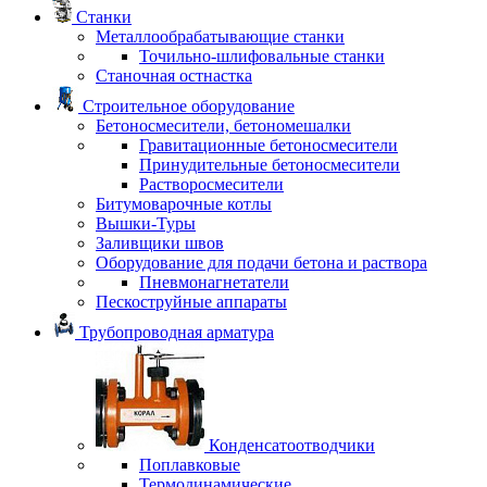
Станки
Металлообрабатывающие станки
Точильно-шлифовальные станки
Станочная остнастка
Строительное оборудование
Бетоносмесители, бетономешалки
Гравитационные бетоносмесители
Принудительные бетоносмесители
Растворосмесители
Битумоварочные котлы
Вышки-Туры
Заливщики швов
Оборудование для подачи бетона и раствора
Пневмонагнетатели
Пескоструйные аппараты
Трубопроводная арматура
Конденсатоотводчики
Поплавковые
Термодинамические