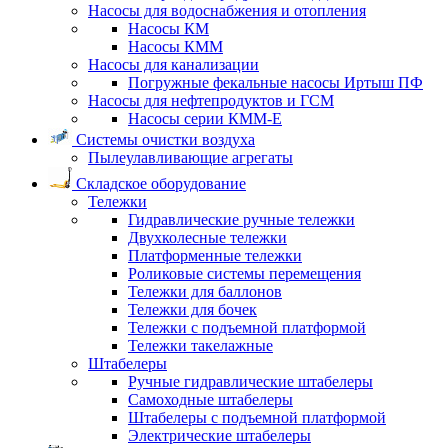
Насосы для водоснабжения и отопления
Насосы КМ
Насосы КММ
Насосы для канализации
Погружные фекальные насосы Иртыш ПФ
Насосы для нефтепродуктов и ГСМ
Насосы серии КММ-Е
Системы очистки воздуха
Пылеулавливающие агрегаты
Складское оборудование
Тележки
Гидравлические ручные тележки
Двухколесные тележки
Платформенные тележки
Роликовые системы перемещения
Тележки для баллонов
Тележки для бочек
Тележки с подъемной платформой
Тележки такелажные
Штабелеры
Ручные гидравлические штабелеры
Самоходные штабелеры
Штабелеры с подъемной платформой
Электрические штабелеры