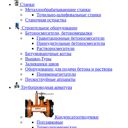
Станки
Металлообрабатывающие станки
Точильно-шлифовальные станки
Станочная остнастка
Строительное оборудование
Бетоносмесители, бетономешалки
Гравитационные бетоносмесители
Принудительные бетоносмесители
Растворосмесители
Битумоварочные котлы
Вышки-Туры
Заливщики швов
Оборудование для подачи бетона и раствора
Пневмонагнетатели
Пескоструйные аппараты
Трубопроводная арматура
Конденсатоотводчики
Поплавковые
Термодинамические