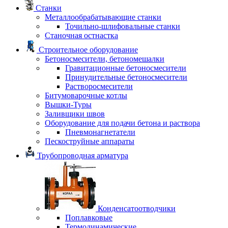
Станки
Металлообрабатывающие станки
Точильно-шлифовальные станки
Станочная остнастка
Строительное оборудование
Бетоносмесители, бетономешалки
Гравитационные бетоносмесители
Принудительные бетоносмесители
Растворосмесители
Битумоварочные котлы
Вышки-Туры
Заливщики швов
Оборудование для подачи бетона и раствора
Пневмонагнетатели
Пескоструйные аппараты
Трубопроводная арматура
Конденсатоотводчики
Поплавковые
Термодинамические