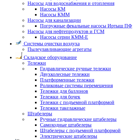
Насосы для водоснабжения и отопления
Насосы КМ
Насосы КММ
Насосы для канализации
Погружные фекальные насосы Иртыш ПФ
Насосы для нефтепродуктов и ГСМ
Насосы серии КММ-Е
Системы очистки воздуха
Пылеулавливающие агрегаты
Складское оборудование
Тележки
Гидравлические ручные тележки
Двухколесные тележки
Платформенные тележки
Роликовые системы перемещения
Тележки для баллонов
Тележки для бочек
Тележки с подъемной платформой
Тележки такелажные
Штабелеры
Ручные гидравлические штабелеры
Самоходные штабелеры
Штабелеры с подъемной платформой
Электрические штабелеры