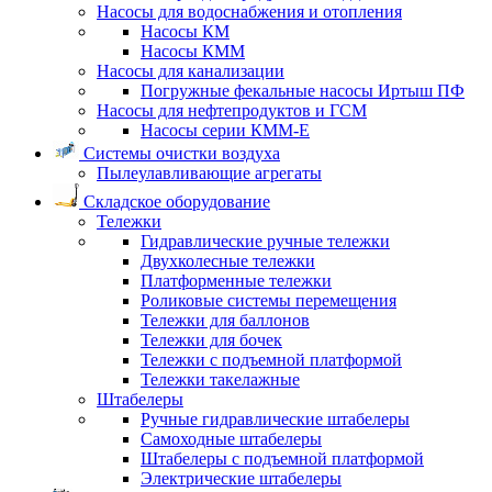
Насосы для водоснабжения и отопления
Насосы КМ
Насосы КММ
Насосы для канализации
Погружные фекальные насосы Иртыш ПФ
Насосы для нефтепродуктов и ГСМ
Насосы серии КММ-Е
Системы очистки воздуха
Пылеулавливающие агрегаты
Складское оборудование
Тележки
Гидравлические ручные тележки
Двухколесные тележки
Платформенные тележки
Роликовые системы перемещения
Тележки для баллонов
Тележки для бочек
Тележки с подъемной платформой
Тележки такелажные
Штабелеры
Ручные гидравлические штабелеры
Самоходные штабелеры
Штабелеры с подъемной платформой
Электрические штабелеры