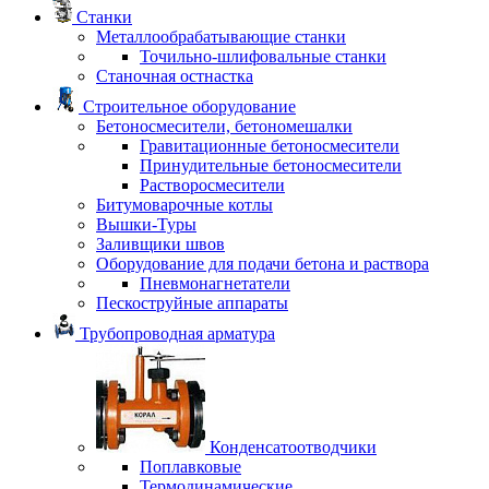
Станки
Металлообрабатывающие станки
Точильно-шлифовальные станки
Станочная остнастка
Строительное оборудование
Бетоносмесители, бетономешалки
Гравитационные бетоносмесители
Принудительные бетоносмесители
Растворосмесители
Битумоварочные котлы
Вышки-Туры
Заливщики швов
Оборудование для подачи бетона и раствора
Пневмонагнетатели
Пескоструйные аппараты
Трубопроводная арматура
Конденсатоотводчики
Поплавковые
Термодинамические