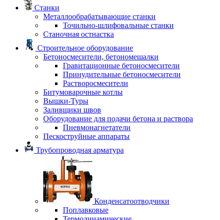
Станки
Металлообрабатывающие станки
Точильно-шлифовальные станки
Станочная остнастка
Строительное оборудование
Бетоносмесители, бетономешалки
Гравитационные бетоносмесители
Принудительные бетоносмесители
Растворосмесители
Битумоварочные котлы
Вышки-Туры
Заливщики швов
Оборудование для подачи бетона и раствора
Пневмонагнетатели
Пескоструйные аппараты
Трубопроводная арматура
Конденсатоотводчики
Поплавковые
Термодинамические