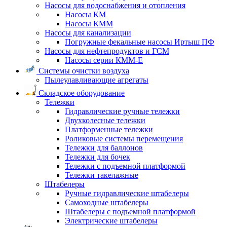
Насосы для водоснабжения и отопления
Насосы КМ
Насосы КММ
Насосы для канализации
Погружные фекальные насосы Иртыш ПФ
Насосы для нефтепродуктов и ГСМ
Насосы серии КММ-Е
Системы очистки воздуха
Пылеулавливающие агрегаты
Складское оборудование
Тележки
Гидравлические ручные тележки
Двухколесные тележки
Платформенные тележки
Роликовые системы перемещения
Тележки для баллонов
Тележки для бочек
Тележки с подъемной платформой
Тележки такелажные
Штабелеры
Ручные гидравлические штабелеры
Самоходные штабелеры
Штабелеры с подъемной платформой
Электрические штабелеры