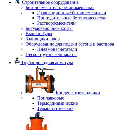
Строительное оборудование
Бетоносмесители, бетономешалки
Гравитационные бетоносмесители
Принудительные бетоносмесители
Растворосмесители
Битумоварочные котлы
Вышки-Туры
Заливщики швов
Оборудование для подачи бетона и раствора
Пневмонагнетатели
Пескоструйные аппараты
Трубопроводная арматура
Конденсатоотводчики
Поплавковые
Термодинамические
Термостатические