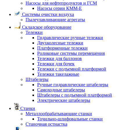
Насосы для нефтепродуктов и ГСМ
Насосы серии КММ-Е
Системы очистки воздуха
Пылеулавливающие агрегаты
Складское оборудование
Тележки
Гидравлические ручные тележки
Двухколесные тележки
Платформенные тележки
Роликовые системы перемещения
Тележки для баллонов
Тележки для бочек
Тележки с подъемной платформой
Тележки такелажные
Штабелеры
Ручные гидравлические штабелеры
Самоходные штабелеры
Штабелеры с подъемной платформой
Электрические штабелеры
Станки
Металлообрабатывающие станки
Точильно-шлифовальные станки
Станочная остнастка