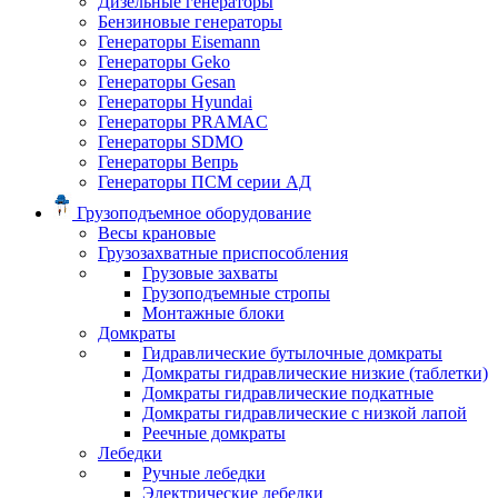
Дизельные генераторы
Бензиновые генераторы
Генераторы Eisemann
Генераторы Geko
Генераторы Gesan
Генераторы Hyundai
Генераторы PRAMAC
Генераторы SDMO
Генераторы Вепрь
Генераторы ПСМ серии АД
Грузоподъемное оборудование
Весы крановые
Грузозахватные приспособления
Грузовые захваты
Грузоподъемные стропы
Монтажные блоки
Домкраты
Гидравлические бутылочные домкраты
Домкраты гидравлические низкие (таблетки)
Домкраты гидравлические подкатные
Домкраты гидравлические с низкой лапой
Реечные домкраты
Лебедки
Ручные лебедки
Электрические лебедки