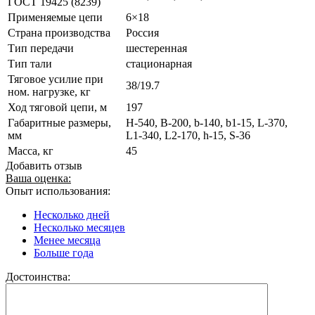
ГОСТ 19425 (8239)
Применяемые цепи
6×18
Страна производства
Россия
Тип передачи
шестеренная
Тип тали
стационарная
Тяговое усилие при
38/19.7
ном. нагрузке, кг
Ход тяговой цепи, м
197
Габаритные размеры,
H-540, B-200, b-140, b1-15, L-370,
мм
L1-340, L2-170, h-15, S-36
Масса, кг
45
Добавить отзыв
Ваша оценка:
Опыт использования:
Несколько дней
Несколько месяцев
Менее месяца
Больше года
Достоинства: