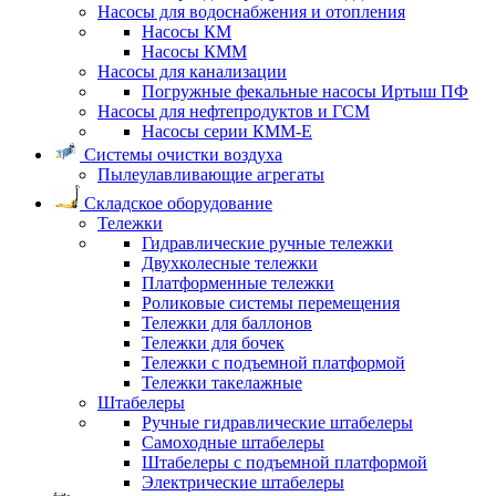
Насосы для водоснабжения и отопления
Насосы КМ
Насосы КММ
Насосы для канализации
Погружные фекальные насосы Иртыш ПФ
Насосы для нефтепродуктов и ГСМ
Насосы серии КММ-Е
Системы очистки воздуха
Пылеулавливающие агрегаты
Складское оборудование
Тележки
Гидравлические ручные тележки
Двухколесные тележки
Платформенные тележки
Роликовые системы перемещения
Тележки для баллонов
Тележки для бочек
Тележки с подъемной платформой
Тележки такелажные
Штабелеры
Ручные гидравлические штабелеры
Самоходные штабелеры
Штабелеры с подъемной платформой
Электрические штабелеры