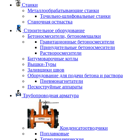
Станки
Металлообрабатывающие станки
Точильно-шлифовальные станки
Станочная остнастка
Строительное оборудование
Бетоносмесители, бетономешалки
Гравитационные бетоносмесители
Принудительные бетоносмесители
Растворосмесители
Битумоварочные котлы
Вышки-Туры
Заливщики швов
Оборудование для подачи бетона и раствора
Пневмонагнетатели
Пескоструйные аппараты
Трубопроводная арматура
Конденсатоотводчики
Поплавковые
Термодинамические