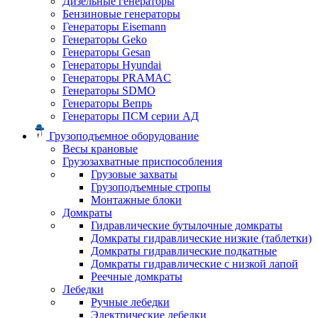
Дизельные генераторы
Бензиновые генераторы
Генераторы Eisemann
Генераторы Geko
Генераторы Gesan
Генераторы Hyundai
Генераторы PRAMAC
Генераторы SDMO
Генераторы Вепрь
Генераторы ПСМ серии АД
Грузоподъемное оборудование
Весы крановые
Грузозахватные приспособления
Грузовые захваты
Грузоподъемные стропы
Монтажные блоки
Домкраты
Гидравлические бутылочные домкраты
Домкраты гидравлические низкие (таблетки)
Домкраты гидравлические подкатные
Домкраты гидравлические с низкой лапой
Реечные домкраты
Лебедки
Ручные лебедки
Электрические лебедки