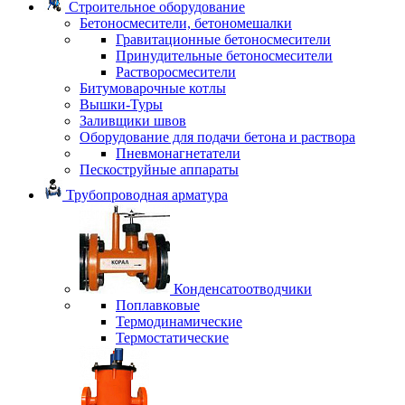
Строительное оборудование
Бетоносмесители, бетономешалки
Гравитационные бетоносмесители
Принудительные бетоносмесители
Растворосмесители
Битумоварочные котлы
Вышки-Туры
Заливщики швов
Оборудование для подачи бетона и раствора
Пневмонагнетатели
Пескоструйные аппараты
Трубопроводная арматура
Конденсатоотводчики
Поплавковые
Термодинамические
Термостатические