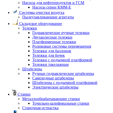
Насосы для нефтепродуктов и ГСМ
Насосы серии КММ-Е
Системы очистки воздуха
Пылеулавливающие агрегаты
Складское оборудование
Тележки
Гидравлические ручные тележки
Двухколесные тележки
Платформенные тележки
Роликовые системы перемещения
Тележки для баллонов
Тележки для бочек
Тележки с подъемной платформой
Тележки такелажные
Штабелеры
Ручные гидравлические штабелеры
Самоходные штабелеры
Штабелеры с подъемной платформой
Электрические штабелеры
Станки
Металлообрабатывающие станки
Точильно-шлифовальные станки
Станочная остнастка