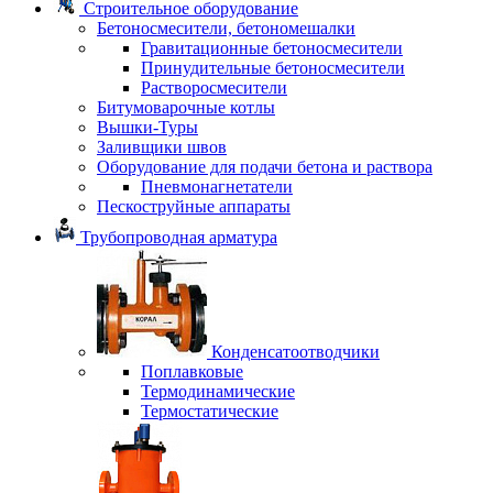
Строительное оборудование
Бетоносмесители, бетономешалки
Гравитационные бетоносмесители
Принудительные бетоносмесители
Растворосмесители
Битумоварочные котлы
Вышки-Туры
Заливщики швов
Оборудование для подачи бетона и раствора
Пневмонагнетатели
Пескоструйные аппараты
Трубопроводная арматура
Конденсатоотводчики
Поплавковые
Термодинамические
Термостатические