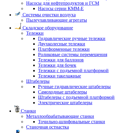
Насосы для нефтепродуктов и ГСМ
Насосы серии КММ-Е
Системы очистки воздуха
Пылеулавливающие агрегаты
Складское оборудование
Тележки
Гидравлические ручные тележки
Двухколесные тележки
Платформенные тележки
Роликовые системы перемещения
Тележки для баллонов
Тележки для бочек
Тележки с подъемной платформой
Тележки такелажные
Штабелеры
Ручные гидравлические штабелеры
Самоходные штабелеры
Штабелеры с подъемной платформой
Электрические штабелеры
Станки
Металлообрабатывающие станки
Точильно-шлифовальные станки
Станочная остнастка