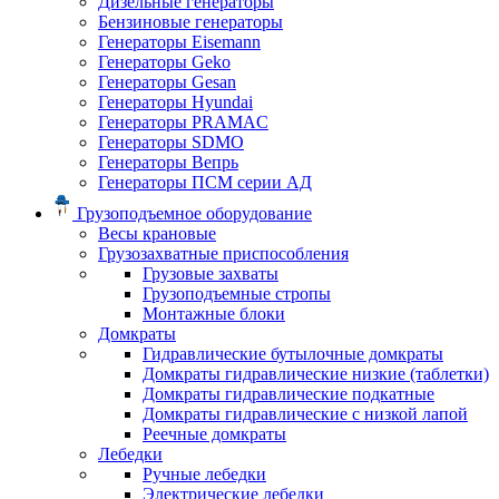
Дизельные генераторы
Бензиновые генераторы
Генераторы Eisemann
Генераторы Geko
Генераторы Gesan
Генераторы Hyundai
Генераторы PRAMAC
Генераторы SDMO
Генераторы Вепрь
Генераторы ПСМ серии АД
Грузоподъемное оборудование
Весы крановые
Грузозахватные приспособления
Грузовые захваты
Грузоподъемные стропы
Монтажные блоки
Домкраты
Гидравлические бутылочные домкраты
Домкраты гидравлические низкие (таблетки)
Домкраты гидравлические подкатные
Домкраты гидравлические с низкой лапой
Реечные домкраты
Лебедки
Ручные лебедки
Электрические лебедки