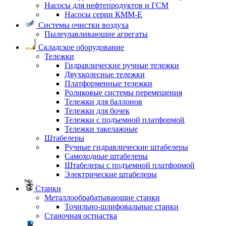
Насосы для нефтепродуктов и ГСМ
Насосы серии КММ-Е
Системы очистки воздуха
Пылеулавливающие агрегаты
Складское оборудование
Тележки
Гидравлические ручные тележки
Двухколесные тележки
Платформенные тележки
Роликовые системы перемещения
Тележки для баллонов
Тележки для бочек
Тележки с подъемной платформой
Тележки такелажные
Штабелеры
Ручные гидравлические штабелеры
Самоходные штабелеры
Штабелеры с подъемной платформой
Электрические штабелеры
Станки
Металлообрабатывающие станки
Точильно-шлифовальные станки
Станочная остнастка