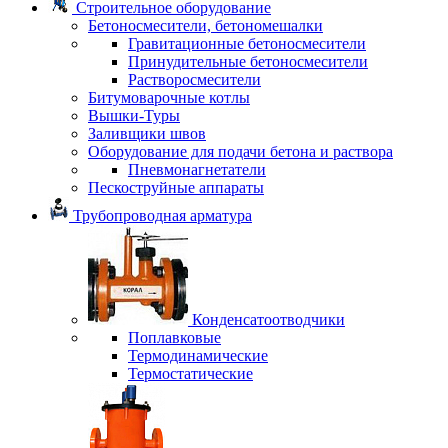
Строительное оборудование
Бетоносмесители, бетономешалки
Гравитационные бетоносмесители
Принудительные бетоносмесители
Растворосмесители
Битумоварочные котлы
Вышки-Туры
Заливщики швов
Оборудование для подачи бетона и раствора
Пневмонагнетатели
Пескоструйные аппараты
Трубопроводная арматура
Конденсатоотводчики
Поплавковые
Термодинамические
Термостатические