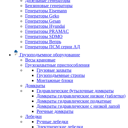
Дизельные генераторы
Бензиновые генераторы
Генераторы Eisemann
Генераторы Geko
Генераторы Gesan
Генераторы Hyundai
Генераторы PRAMAC
Генераторы SDMO
Генераторы Вепрь
Генераторы ПСМ серии АД
Грузоподъемное оборудование
Весы крановые
Грузозахватные приспособления
Грузовые захваты
Грузоподъемные стропы
Монтажные блоки
Домкраты
Гидравлические бутылочные домкраты
Домкраты гидравлические низкие (таблетки)
Домкраты гидравлические подкатные
Домкраты гидравлические с низкой лапой
Реечные домкраты
Лебедки
Ручные лебедки
Электрические лебедки