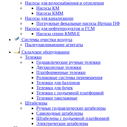
Насосы для водоснабжения и отопления
Насосы КМ
Насосы КММ
Насосы для канализации
Погружные фекальные насосы Иртыш ПФ
Насосы для нефтепродуктов и ГСМ
Насосы серии КММ-Е
Системы очистки воздуха
Пылеулавливающие агрегаты
Складское оборудование
Тележки
Гидравлические ручные тележки
Двухколесные тележки
Платформенные тележки
Роликовые системы перемещения
Тележки для баллонов
Тележки для бочек
Тележки с подъемной платформой
Тележки такелажные
Штабелеры
Ручные гидравлические штабелеры
Самоходные штабелеры
Штабелеры с подъемной платформой
Электрические штабелеры