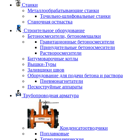
Станки
Металлообрабатывающие станки
Точильно-шлифовальные станки
Станочная остнастка
Строительное оборудование
Бетоносмесители, бетономешалки
Гравитационные бетоносмесители
Принудительные бетоносмесители
Растворосмесители
Битумоварочные котлы
Вышки-Туры
Заливщики швов
Оборудование для подачи бетона и раствора
Пневмонагнетатели
Пескоструйные аппараты
Трубопроводная арматура
Конденсатоотводчики
Поплавковые
Термодинамические