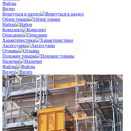
Файлы
Видео
Вернуться в раздел
Обзор товара
Набор
Комплект
Описание
Характеристики
Аксессуары
Отзывы
Похожие товары
Наличие
Файлы
Видео