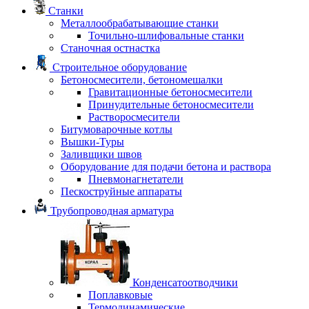
Станки
Металлообрабатывающие станки
Точильно-шлифовальные станки
Станочная остнастка
Строительное оборудование
Бетоносмесители, бетономешалки
Гравитационные бетоносмесители
Принудительные бетоносмесители
Растворосмесители
Битумоварочные котлы
Вышки-Туры
Заливщики швов
Оборудование для подачи бетона и раствора
Пневмонагнетатели
Пескоструйные аппараты
Трубопроводная арматура
Конденсатоотводчики
Поплавковые
Термодинамические