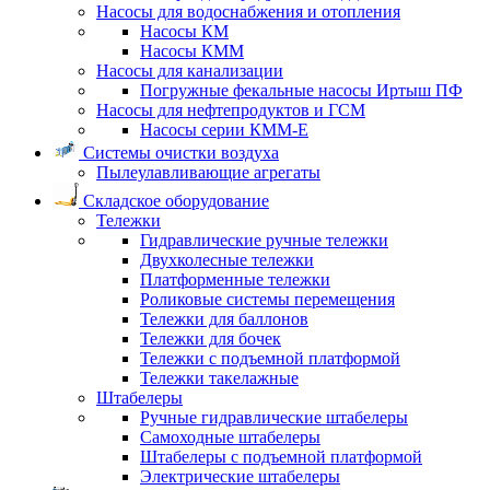
Насосы для водоснабжения и отопления
Насосы КМ
Насосы КММ
Насосы для канализации
Погружные фекальные насосы Иртыш ПФ
Насосы для нефтепродуктов и ГСМ
Насосы серии КММ-Е
Системы очистки воздуха
Пылеулавливающие агрегаты
Складское оборудование
Тележки
Гидравлические ручные тележки
Двухколесные тележки
Платформенные тележки
Роликовые системы перемещения
Тележки для баллонов
Тележки для бочек
Тележки с подъемной платформой
Тележки такелажные
Штабелеры
Ручные гидравлические штабелеры
Самоходные штабелеры
Штабелеры с подъемной платформой
Электрические штабелеры