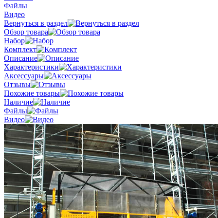
Файлы
Видео
Вернуться в раздел
Обзор товара
Набор
Комплект
Описание
Характеристики
Аксессуары
Отзывы
Похожие товары
Наличие
Файлы
Видео