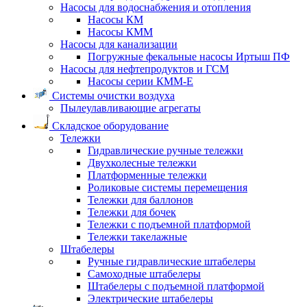
Насосы для водоснабжения и отопления
Насосы КМ
Насосы КММ
Насосы для канализации
Погружные фекальные насосы Иртыш ПФ
Насосы для нефтепродуктов и ГСМ
Насосы серии КММ-Е
Системы очистки воздуха
Пылеулавливающие агрегаты
Складское оборудование
Тележки
Гидравлические ручные тележки
Двухколесные тележки
Платформенные тележки
Роликовые системы перемещения
Тележки для баллонов
Тележки для бочек
Тележки с подъемной платформой
Тележки такелажные
Штабелеры
Ручные гидравлические штабелеры
Самоходные штабелеры
Штабелеры с подъемной платформой
Электрические штабелеры