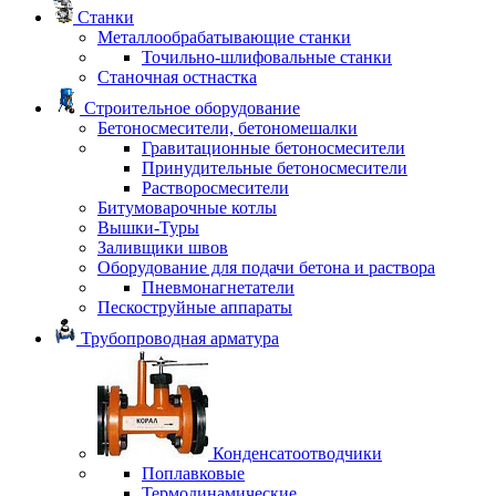
Станки
Металлообрабатывающие станки
Точильно-шлифовальные станки
Станочная остнастка
Строительное оборудование
Бетоносмесители, бетономешалки
Гравитационные бетоносмесители
Принудительные бетоносмесители
Растворосмесители
Битумоварочные котлы
Вышки-Туры
Заливщики швов
Оборудование для подачи бетона и раствора
Пневмонагнетатели
Пескоструйные аппараты
Трубопроводная арматура
Конденсатоотводчики
Поплавковые
Термодинамические