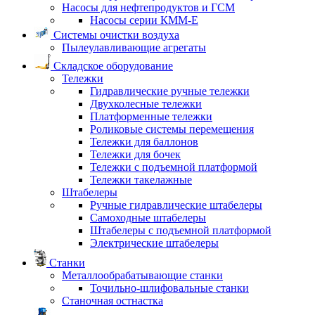
Насосы для нефтепродуктов и ГСМ
Насосы серии КММ-Е
Системы очистки воздуха
Пылеулавливающие агрегаты
Складское оборудование
Тележки
Гидравлические ручные тележки
Двухколесные тележки
Платформенные тележки
Роликовые системы перемещения
Тележки для баллонов
Тележки для бочек
Тележки с подъемной платформой
Тележки такелажные
Штабелеры
Ручные гидравлические штабелеры
Самоходные штабелеры
Штабелеры с подъемной платформой
Электрические штабелеры
Станки
Металлообрабатывающие станки
Точильно-шлифовальные станки
Станочная остнастка