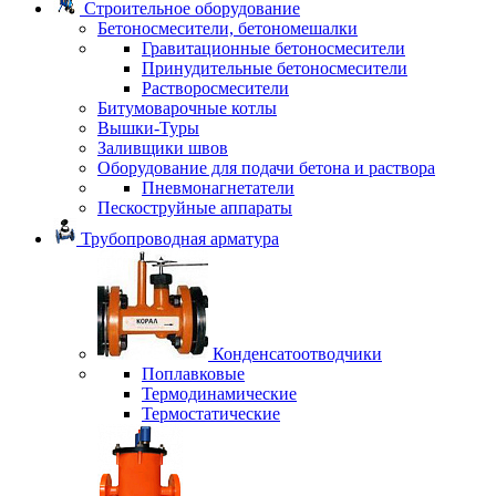
Строительное оборудование
Бетоносмесители, бетономешалки
Гравитационные бетоносмесители
Принудительные бетоносмесители
Растворосмесители
Битумоварочные котлы
Вышки-Туры
Заливщики швов
Оборудование для подачи бетона и раствора
Пневмонагнетатели
Пескоструйные аппараты
Трубопроводная арматура
Конденсатоотводчики
Поплавковые
Термодинамические
Термостатические