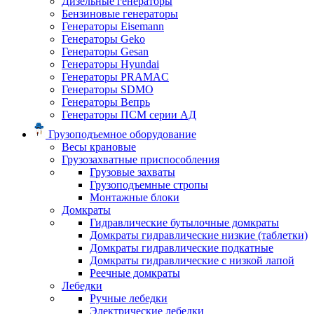
Дизельные генераторы
Бензиновые генераторы
Генераторы Eisemann
Генераторы Geko
Генераторы Gesan
Генераторы Hyundai
Генераторы PRAMAC
Генераторы SDMO
Генераторы Вепрь
Генераторы ПСМ серии АД
Грузоподъемное оборудование
Весы крановые
Грузозахватные приспособления
Грузовые захваты
Грузоподъемные стропы
Монтажные блоки
Домкраты
Гидравлические бутылочные домкраты
Домкраты гидравлические низкие (таблетки)
Домкраты гидравлические подкатные
Домкраты гидравлические с низкой лапой
Реечные домкраты
Лебедки
Ручные лебедки
Электрические лебедки