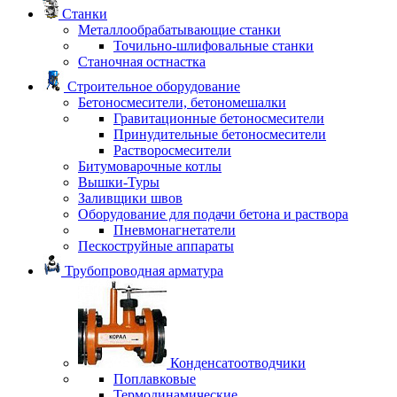
Станки
Металлообрабатывающие станки
Точильно-шлифовальные станки
Станочная остнастка
Строительное оборудование
Бетоносмесители, бетономешалки
Гравитационные бетоносмесители
Принудительные бетоносмесители
Растворосмесители
Битумоварочные котлы
Вышки-Туры
Заливщики швов
Оборудование для подачи бетона и раствора
Пневмонагнетатели
Пескоструйные аппараты
Трубопроводная арматура
Конденсатоотводчики
Поплавковые
Термодинамические