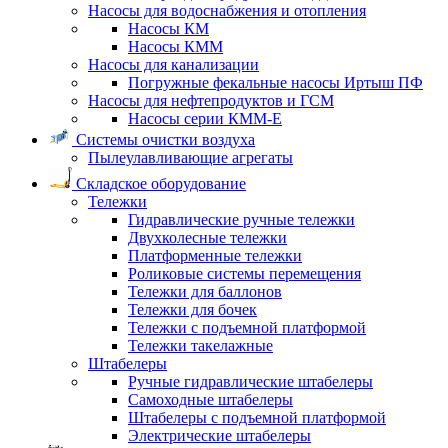
Насосы для водоснабжения и отопления
Насосы КМ
Насосы КММ
Насосы для канализации
Погружные фекальные насосы Иртыш ПФ
Насосы для нефтепродуктов и ГСМ
Насосы серии КММ-Е
Системы очистки воздуха
Пылеулавливающие агрегаты
Складское оборудование
Тележки
Гидравлические ручные тележки
Двухколесные тележки
Платформенные тележки
Роликовые системы перемещения
Тележки для баллонов
Тележки для бочек
Тележки с подъемной платформой
Тележки такелажные
Штабелеры
Ручные гидравлические штабелеры
Самоходные штабелеры
Штабелеры с подъемной платформой
Электрические штабелеры