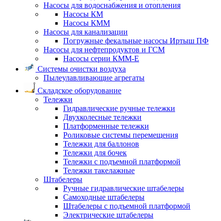
Насосы для водоснабжения и отопления
Насосы КМ
Насосы КММ
Насосы для канализации
Погружные фекальные насосы Иртыш ПФ
Насосы для нефтепродуктов и ГСМ
Насосы серии КММ-Е
Системы очистки воздуха
Пылеулавливающие агрегаты
Складское оборудование
Тележки
Гидравлические ручные тележки
Двухколесные тележки
Платформенные тележки
Роликовые системы перемещения
Тележки для баллонов
Тележки для бочек
Тележки с подъемной платформой
Тележки такелажные
Штабелеры
Ручные гидравлические штабелеры
Самоходные штабелеры
Штабелеры с подъемной платформой
Электрические штабелеры