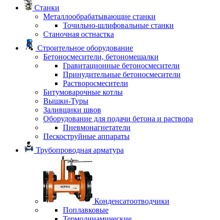
Станки
Металлообрабатывающие станки
Точильно-шлифовальные станки
Станочная остнастка
Строительное оборудование
Бетоносмесители, бетономешалки
Гравитационные бетоносмесители
Принудительные бетоносмесители
Растворосмесители
Битумоварочные котлы
Вышки-Туры
Заливщики швов
Оборудование для подачи бетона и раствора
Пневмонагнетатели
Пескоструйные аппараты
Трубопроводная арматура
Конденсатоотводчики
Поплавковые
Термодинамические