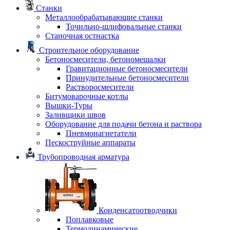
Станки
Металлообрабатывающие станки
Точильно-шлифовальные станки
Станочная остнастка
Строительное оборудование
Бетоносмесители, бетономешалки
Гравитационные бетоносмесители
Принудительные бетоносмесители
Растворосмесители
Битумоварочные котлы
Вышки-Туры
Заливщики швов
Оборудование для подачи бетона и раствора
Пневмонагнетатели
Пескоструйные аппараты
Трубопроводная арматура
Конденсатоотводчики
Поплавковые
Термодинамические