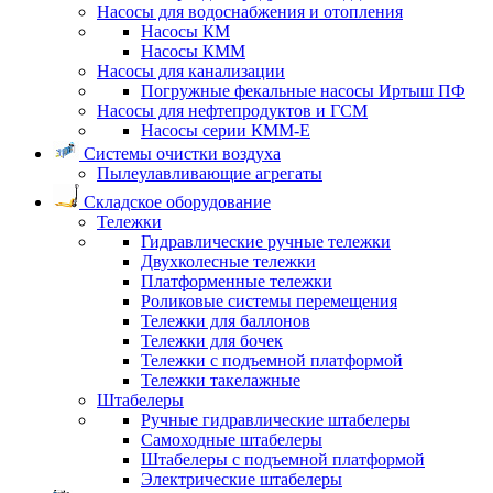
Насосы для водоснабжения и отопления
Насосы КМ
Насосы КММ
Насосы для канализации
Погружные фекальные насосы Иртыш ПФ
Насосы для нефтепродуктов и ГСМ
Насосы серии КММ-Е
Системы очистки воздуха
Пылеулавливающие агрегаты
Складское оборудование
Тележки
Гидравлические ручные тележки
Двухколесные тележки
Платформенные тележки
Роликовые системы перемещения
Тележки для баллонов
Тележки для бочек
Тележки с подъемной платформой
Тележки такелажные
Штабелеры
Ручные гидравлические штабелеры
Самоходные штабелеры
Штабелеры с подъемной платформой
Электрические штабелеры