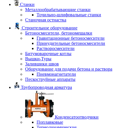
Станки
Металлообрабатывающие станки
Точильно-шлифовальные станки
Станочная остнастка
Строительное оборудование
Бетоносмесители, бетономешалки
Гравитационные бетоносмесители
Принудительные бетоносмесители
Растворосмесители
Битумоварочные котлы
Вышки-Туры
Заливщики швов
Оборудование для подачи бетона и раствора
Пневмонагнетатели
Пескоструйные аппараты
Трубопроводная арматура
Конденсатоотводчики
Поплавковые
Термодинамические