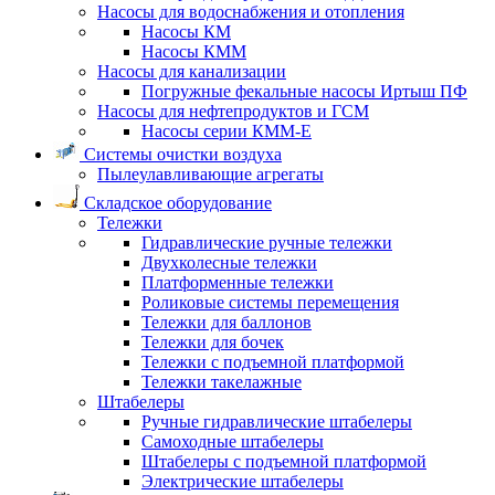
Насосы для водоснабжения и отопления
Насосы КМ
Насосы КММ
Насосы для канализации
Погружные фекальные насосы Иртыш ПФ
Насосы для нефтепродуктов и ГСМ
Насосы серии КММ-Е
Системы очистки воздуха
Пылеулавливающие агрегаты
Складское оборудование
Тележки
Гидравлические ручные тележки
Двухколесные тележки
Платформенные тележки
Роликовые системы перемещения
Тележки для баллонов
Тележки для бочек
Тележки с подъемной платформой
Тележки такелажные
Штабелеры
Ручные гидравлические штабелеры
Самоходные штабелеры
Штабелеры с подъемной платформой
Электрические штабелеры