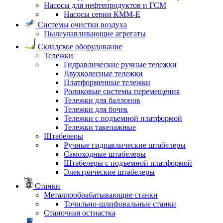
Насосы для нефтепродуктов и ГСМ
Насосы серии КММ-Е
Системы очистки воздуха
Пылеулавливающие агрегаты
Складское оборудование
Тележки
Гидравлические ручные тележки
Двухколесные тележки
Платформенные тележки
Роликовые системы перемещения
Тележки для баллонов
Тележки для бочек
Тележки с подъемной платформой
Тележки такелажные
Штабелеры
Ручные гидравлические штабелеры
Самоходные штабелеры
Штабелеры с подъемной платформой
Электрические штабелеры
Станки
Металлообрабатывающие станки
Точильно-шлифовальные станки
Станочная остнастка