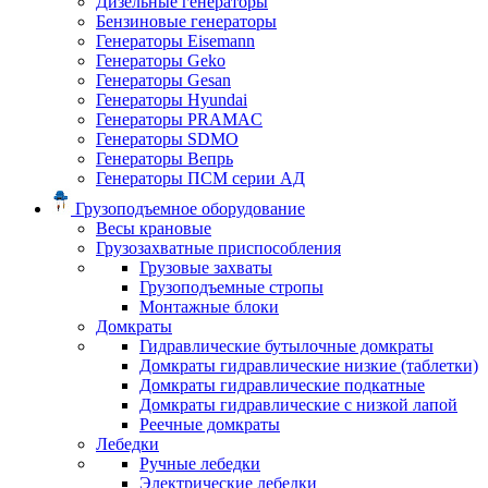
Дизельные генераторы
Бензиновые генераторы
Генераторы Eisemann
Генераторы Geko
Генераторы Gesan
Генераторы Hyundai
Генераторы PRAMAC
Генераторы SDMO
Генераторы Вепрь
Генераторы ПСМ серии АД
Грузоподъемное оборудование
Весы крановые
Грузозахватные приспособления
Грузовые захваты
Грузоподъемные стропы
Монтажные блоки
Домкраты
Гидравлические бутылочные домкраты
Домкраты гидравлические низкие (таблетки)
Домкраты гидравлические подкатные
Домкраты гидравлические с низкой лапой
Реечные домкраты
Лебедки
Ручные лебедки
Электрические лебедки