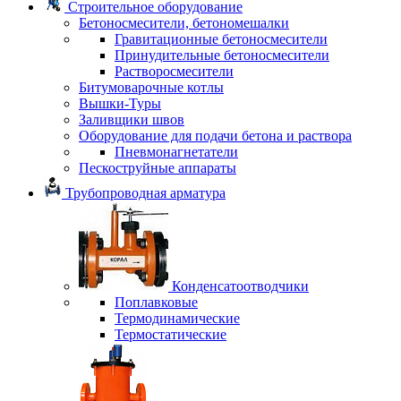
Строительное оборудование
Бетоносмесители, бетономешалки
Гравитационные бетоносмесители
Принудительные бетоносмесители
Растворосмесители
Битумоварочные котлы
Вышки-Туры
Заливщики швов
Оборудование для подачи бетона и раствора
Пневмонагнетатели
Пескоструйные аппараты
Трубопроводная арматура
Конденсатоотводчики
Поплавковые
Термодинамические
Термостатические