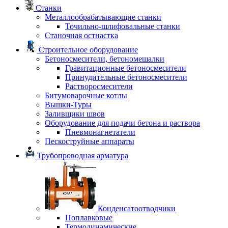
Станки
Металлообрабатывающие станки
Точильно-шлифовальные станки
Станочная остнастка
Строительное оборудование
Бетоносмесители, бетономешалки
Гравитационные бетоносмесители
Принудительные бетоносмесители
Растворосмесители
Битумоварочные котлы
Вышки-Туры
Заливщики швов
Оборудование для подачи бетона и раствора
Пневмонагнетатели
Пескоструйные аппараты
Трубопроводная арматура
Конденсатоотводчики
Поплавковые
Термодинамические