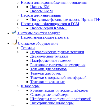
Насосы для водоснабжения и отопления
Насосы КМ
Насосы КММ
Насосы для канализации
Погружные фекальные насосы Иртыш ПФ
Насосы для нефтепродуктов и ГСМ
Насосы серии КММ-Е
Системы очистки воздуха
Пылеулавливающие агрегаты
Складское оборудование
Тележки
Гидравлические ручные тележки
Двухколесные тележки
Платформенные тележки
Роликовые системы перемещения
Тележки для баллонов
Тележки для бочек
Тележки с подъемной платформой
Тележки такелажные
Штабелеры
Ручные гидравлические штабелеры
Самоходные штабелеры
Штабелеры с подъемной платформой
Электрические штабелеры