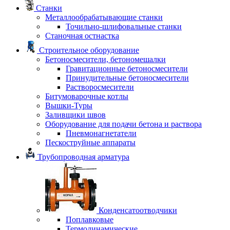
Станки
Металлообрабатывающие станки
Точильно-шлифовальные станки
Станочная остнастка
Строительное оборудование
Бетоносмесители, бетономешалки
Гравитационные бетоносмесители
Принудительные бетоносмесители
Растворосмесители
Битумоварочные котлы
Вышки-Туры
Заливщики швов
Оборудование для подачи бетона и раствора
Пневмонагнетатели
Пескоструйные аппараты
Трубопроводная арматура
Конденсатоотводчики
Поплавковые
Термодинамические