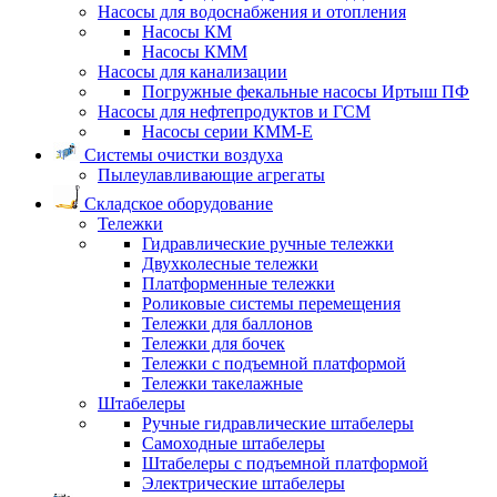
Насосы для водоснабжения и отопления
Насосы КМ
Насосы КММ
Насосы для канализации
Погружные фекальные насосы Иртыш ПФ
Насосы для нефтепродуктов и ГСМ
Насосы серии КММ-Е
Системы очистки воздуха
Пылеулавливающие агрегаты
Складское оборудование
Тележки
Гидравлические ручные тележки
Двухколесные тележки
Платформенные тележки
Роликовые системы перемещения
Тележки для баллонов
Тележки для бочек
Тележки с подъемной платформой
Тележки такелажные
Штабелеры
Ручные гидравлические штабелеры
Самоходные штабелеры
Штабелеры с подъемной платформой
Электрические штабелеры