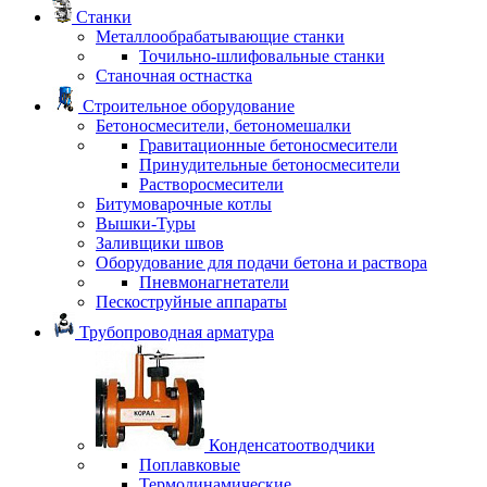
Станки
Металлообрабатывающие станки
Точильно-шлифовальные станки
Станочная остнастка
Строительное оборудование
Бетоносмесители, бетономешалки
Гравитационные бетоносмесители
Принудительные бетоносмесители
Растворосмесители
Битумоварочные котлы
Вышки-Туры
Заливщики швов
Оборудование для подачи бетона и раствора
Пневмонагнетатели
Пескоструйные аппараты
Трубопроводная арматура
Конденсатоотводчики
Поплавковые
Термодинамические