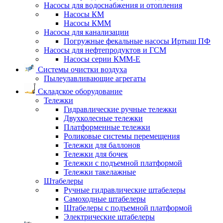
Насосы для водоснабжения и отопления
Насосы КМ
Насосы КММ
Насосы для канализации
Погружные фекальные насосы Иртыш ПФ
Насосы для нефтепродуктов и ГСМ
Насосы серии КММ-Е
Системы очистки воздуха
Пылеулавливающие агрегаты
Складское оборудование
Тележки
Гидравлические ручные тележки
Двухколесные тележки
Платформенные тележки
Роликовые системы перемещения
Тележки для баллонов
Тележки для бочек
Тележки с подъемной платформой
Тележки такелажные
Штабелеры
Ручные гидравлические штабелеры
Самоходные штабелеры
Штабелеры с подъемной платформой
Электрические штабелеры