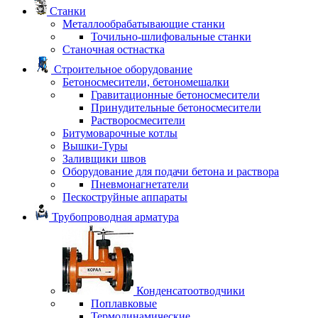
Станки
Металлообрабатывающие станки
Точильно-шлифовальные станки
Станочная остнастка
Строительное оборудование
Бетоносмесители, бетономешалки
Гравитационные бетоносмесители
Принудительные бетоносмесители
Растворосмесители
Битумоварочные котлы
Вышки-Туры
Заливщики швов
Оборудование для подачи бетона и раствора
Пневмонагнетатели
Пескоструйные аппараты
Трубопроводная арматура
Конденсатоотводчики
Поплавковые
Термодинамические