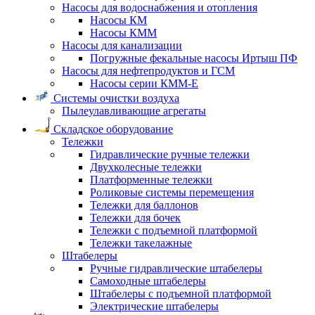
Насосы для водоснабжения и отопления
Насосы КМ
Насосы КММ
Насосы для канализации
Погружные фекальные насосы Иртыш ПФ
Насосы для нефтепродуктов и ГСМ
Насосы серии КММ-Е
Системы очистки воздуха
Пылеулавливающие агрегаты
Складское оборудование
Тележки
Гидравлические ручные тележки
Двухколесные тележки
Платформенные тележки
Роликовые системы перемещения
Тележки для баллонов
Тележки для бочек
Тележки с подъемной платформой
Тележки такелажные
Штабелеры
Ручные гидравлические штабелеры
Самоходные штабелеры
Штабелеры с подъемной платформой
Электрические штабелеры